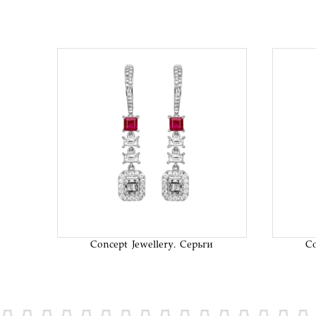
В список
желаний
Concept Jewellery. Серьги
Co