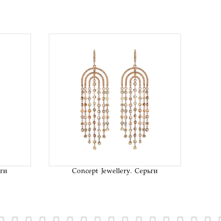
исок
В список
аний
желаний
ьги
Concept Jewellery. Серьги