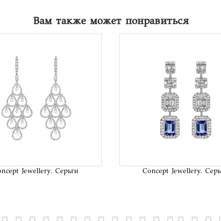
Вам также может понравиться
В список
В сп
желаний
жел
ncept Jewellery. Серьги
Concept Jewellery. Сер