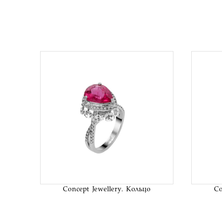
В список
желаний
Concept Jewellery. Кольцо
Co