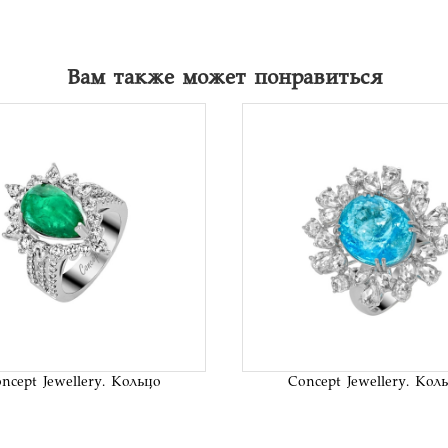
Вам также может понравиться
В список
В сп
желаний
жел
ncept Jewellery. Кольцо
Concept Jewellery. Кол