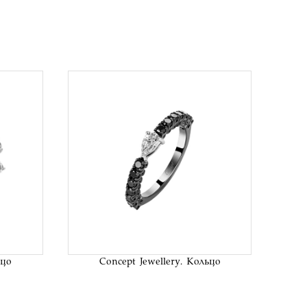
исок
В список
аний
желаний
ьцо
Concept Jewellery. Кольцо