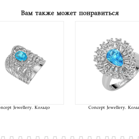
Вам также может понравиться
В список
В сп
желаний
жел
ncept Jewellery. Кольцо
Concept Jewellery. Коль