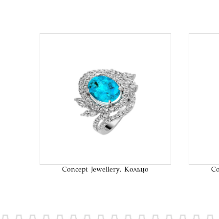
В список
желаний
Concept Jewellery. Кольцо
Co