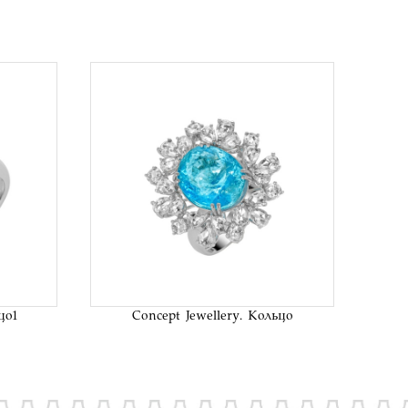
исок
В список
аний
желаний
цо1
Concept Jewellery. Кольцо