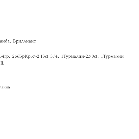
аиба, Бриллиант
.54гр, 256БрКр57-2.13ct 3/4, 1Турмалин-2.70ct, 1Турмалин
IL
ланий