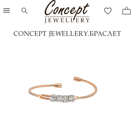
Toggle
navigation
CONCEPT JEWELLERY.БРАСЛЕТ