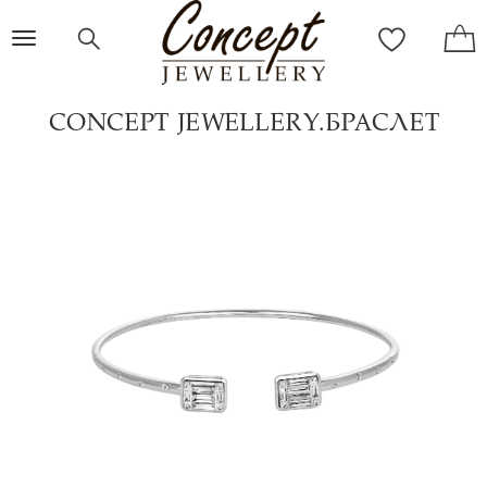
Toggle
navigation
CONCEPT JEWELLERY.БРАСЛЕТ